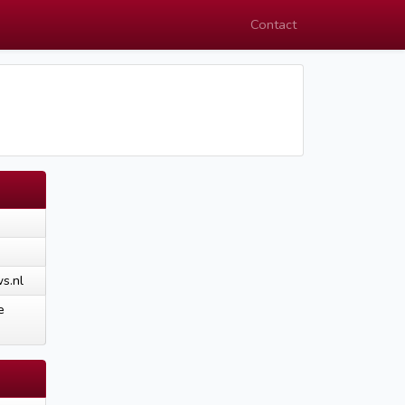
Contact
s.nl
e