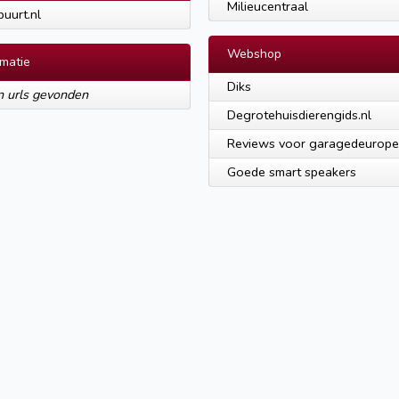
Milieucentraal
buurt.nl
Webshop
rmatie
Diks
 urls gevonden
Degrotehuisdierengids.nl
Reviews voor garagedeurope
Goede smart speakers