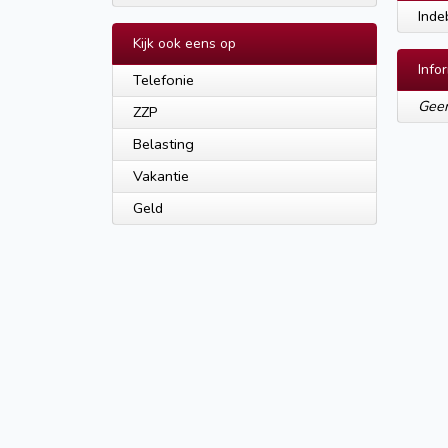
Inde
Kijk ook eens op
Info
Telefonie
Geen
ZZP
Belasting
Vakantie
Geld