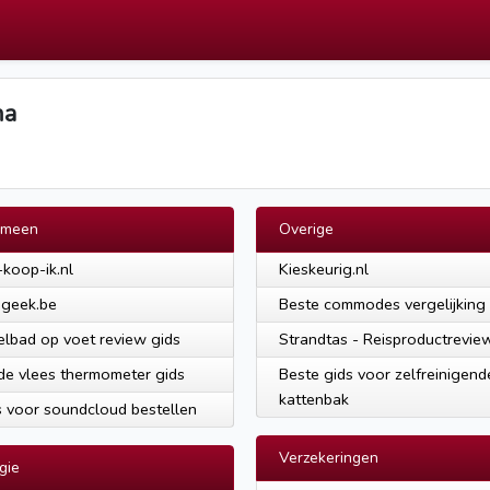
na
emeen
Overige
koop-ik.nl
Kieskeurig.nl
geek.be
Beste commodes vergelijking
lbad op voet review gids
Strandtas - Reisproductreview
e vlees thermometer gids
Beste gids voor zelfreinigend
kattenbak
s voor soundcloud bestellen
Verzekeringen
gie