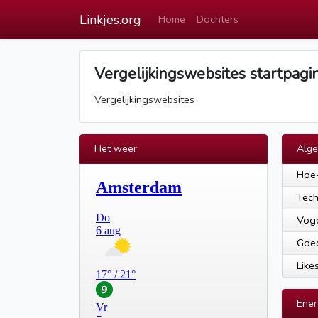
Linkjes.org
Home
Dochters
Vergelijkingswebsites startpagi
Vergelijkingswebsites
Het weer
Alg
Hoe-
Tech
Voge
Goed
Like
Ener